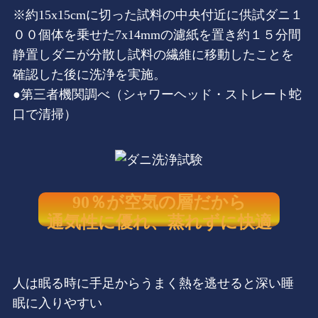
※約15x15cmに切った試料の中央付近に供試ダニ１
００個体を乗せた7x14mmの濾紙を置き約１５分間
静置しダニが分散し試料の繊維に移動したことを
確認した後に洗浄を実施。
●第三者機関調べ（シャワーヘッド・ストレート蛇
口で清掃）
90％が空気の層だから
通気性に優れ、蒸れずに快適
人は眠る時に手足からうまく熱を逃せると深い睡
眠に入りやすい