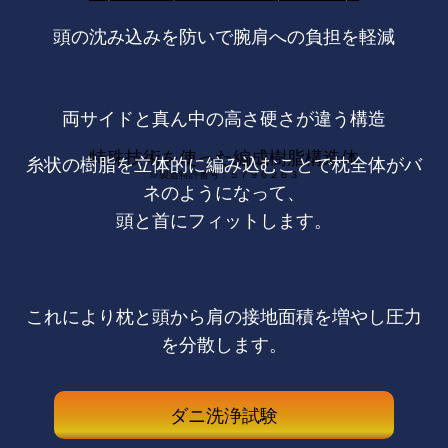
頭の沈み込みを防いで腕肩への負担を軽減
両サイドと真ん中の高さ硬さが違う構造
特殊技術を使った編成樹脂構造体
糸状の樹脂を立体的に編み込むことで枕全体がバ
※製造特許番号：５７９６２６３
ネのようになって、
頭と首にフィットします。
これにより枕と頭から肩の接地面積を増やし圧力
を分散します。
ダニ洗浄試験